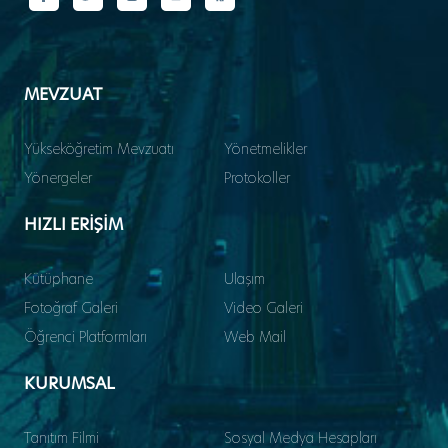
MEVZUAT
Yükseköğretim Mevzuatı
Yönetmelikler
Yönergeler
Protokoller
HIZLI ERİŞİM
Kütüphane
Ulaşım
Fotoğraf Galeri
Video Galeri
Öğrenci Platformları
Web Mail
KURUMSAL
Tanıtım Filmi
Sosyal Medya Hesapları