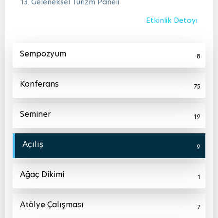
13. Geleneksel Turizm Paneli
Etkinlik Detayı
Sempozyum
8
Konferans
75
Seminer
19
Açılış
9
Ağaç Dikimi
1
Atölye Çalışması
7