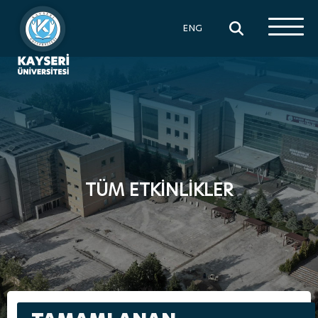
×
ENG
TÜM ETKİNLİKLER