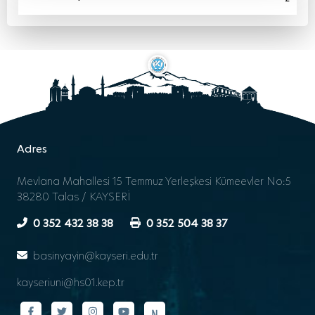
Adres
Mevlana Mahallesi 15 Temmuz Yerleşkesi Kümeevler No:5
38280 Talas / KAYSERİ
0 352 432 38 38
0 352 504 38 37
basinyayin@kayseri.edu.tr
kayseriuni@hs01.kep.tr