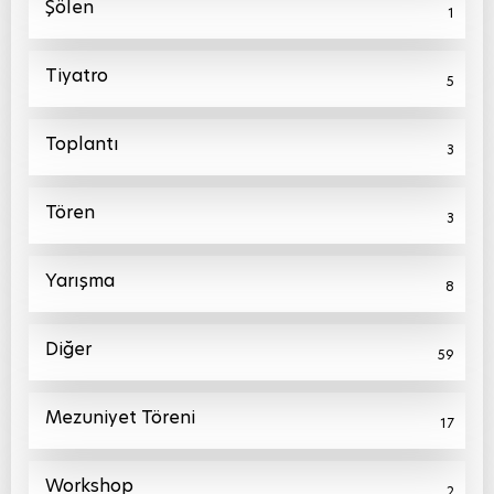
Şölen
1
Tiyatro
5
Toplantı
3
Tören
3
Yarışma
8
Diğer
59
Mezuniyet Töreni
17
Workshop
2