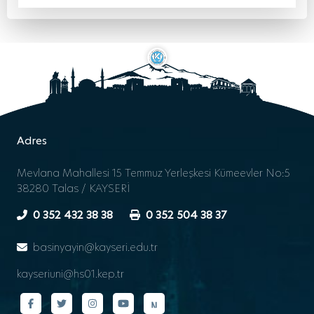
Adres
Mevlana Mahallesi 15 Temmuz Yerleşkesi Kümeevler No:5
38280 Talas / KAYSERİ
0 352 432 38 38
0 352 504 38 37
basinyayin@kayseri.edu.tr
kayseriuni@hs01.kep.tr