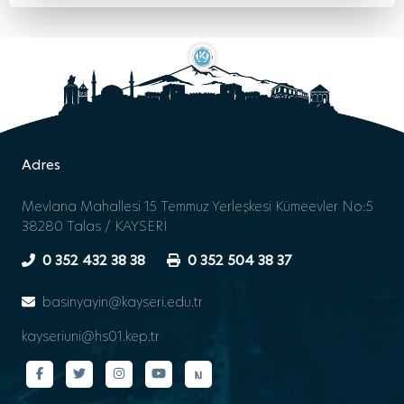
Adres
Mevlana Mahallesi 15 Temmuz Yerleşkesi Kümeevler No:5
38280 Talas / KAYSERİ
0 352 432 38 38
0 352 504 38 37
basinyayin@kayseri.edu.tr
kayseriuni@hs01.kep.tr