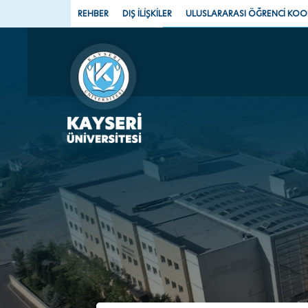
REHBER
DIŞ İLİŞKİLER
ULUSLARARASI ÖĞRENCİ KO