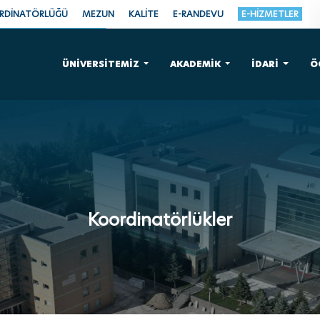
ORDİNATÖRLÜĞÜ
MEZUN
KALİTE
E-RANDEVU
E-HİZMETLER
ÜNİVERSİTEMİZ
AKADEMİK
İDARİ
Ö
Koordinatörlükler