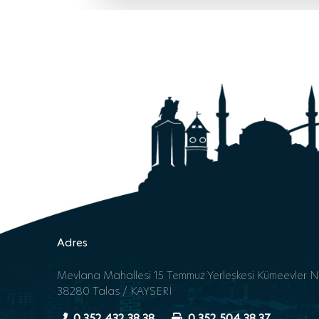
Adres
Mevlana Mahallesi 15 Temmuz Yerleşkesi Kümeevler N
38280 Talas / KAYSERİ
0 352 432 38 38
0 352 504 38 37