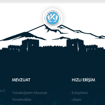
MEVZUAT
HIZLI ERİŞİM
o:5
Yükseköğretim Mevzuatı
Kütüphane
Yönetmelikler
Ulaşım