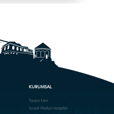
KURUMSAL
Tanıtım Filmi
Sosyal Medya Hesapları