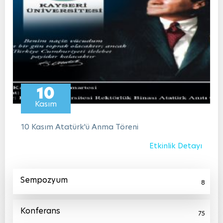
10
Kasım
10 Kasım Atatürk'ü Anma Töreni
Etkinlik Detayı
Sempozyum
8
Konferans
75