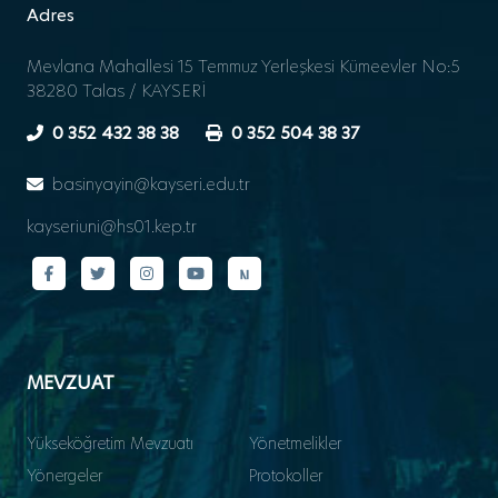
Adres
Mevlana Mahallesi 15 Temmuz Yerleşkesi Kümeevler No:5
38280 Talas / KAYSERİ
0 352 432 38 38
0 352 504 38 37
basinyayin@kayseri.edu.tr
kayseriuni@hs01.kep.tr
MEVZUAT
Yükseköğretim Mevzuatı
Yönetmelikler
Yönergeler
Protokoller