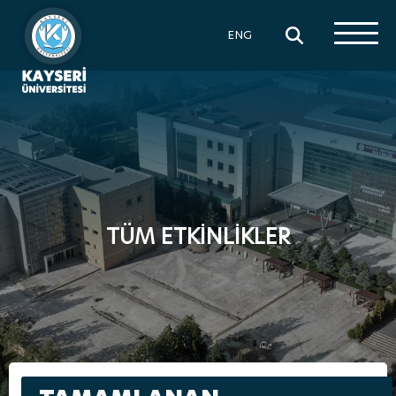
×
ENG
TÜM ETKİNLİKLER