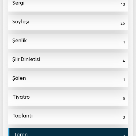
Sergi
13
Söyleşi
26
Şenlik
1
Şiir Dinletisi
4
Şölen
1
Tiyatro
5
Toplantı
3
Tören