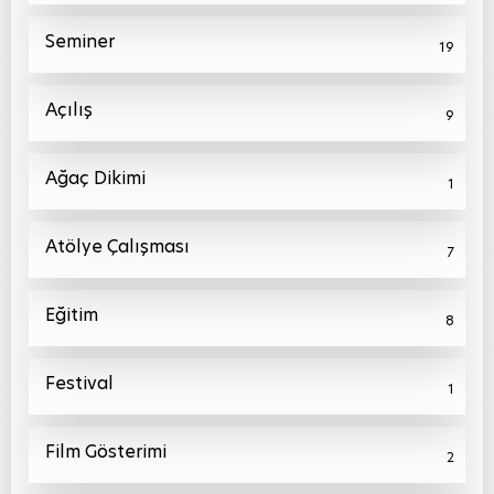
Seminer
19
Açılış
9
Ağaç Dikimi
1
Atölye Çalışması
7
Eğitim
8
Festival
1
Film Gösterimi
2