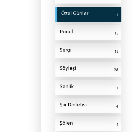
Özel Günler
1
Panel
15
Sergi
13
Söyleşi
26
Şenlik
1
Şiir Dinletisi
4
Şölen
1