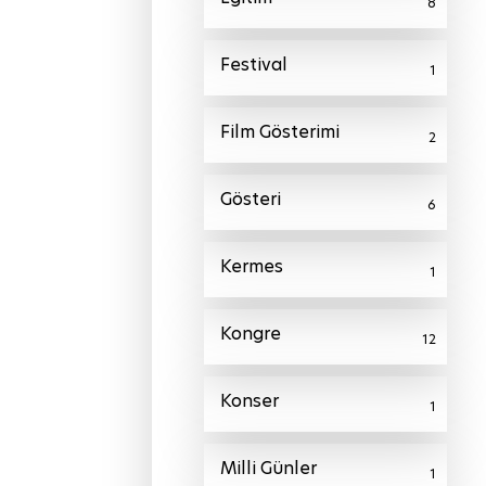
8
Festival
1
Film Gösterimi
2
Gösteri
6
Kermes
1
Kongre
12
Konser
1
Milli Günler
1