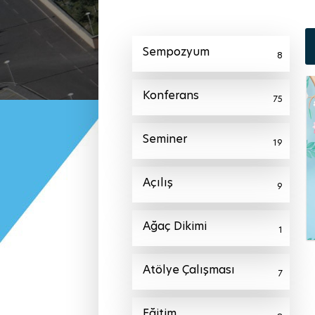
Sempozyum
8
Konferans
75
Seminer
19
Açılış
9
Ağaç Dikimi
1
Atölye Çalışması
7
Eğitim