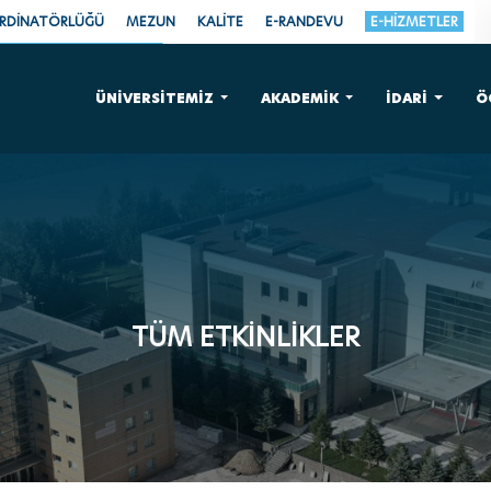
ORDİNATÖRLÜĞÜ
MEZUN
KALİTE
E-RANDEVU
E-HİZMETLER
ÜNİVERSİTEMİZ
AKADEMİK
İDARİ
Ö
TÜM ETKİNLİKLER