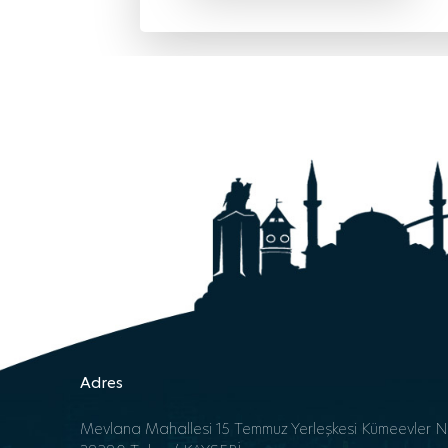
Adres
Mevlana Mahallesi 15 Temmuz Yerleşkesi Kümeevler N