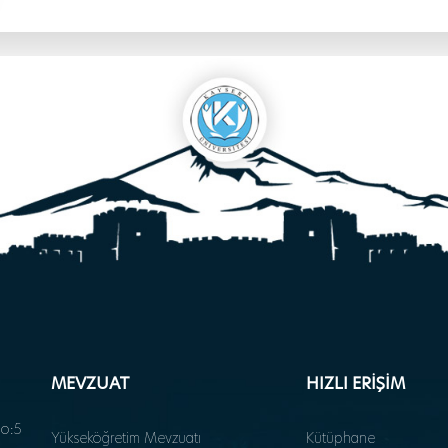
MEVZUAT
HIZLI ERİŞİM
o:5
Yükseköğretim Mevzuatı
Kütüphane