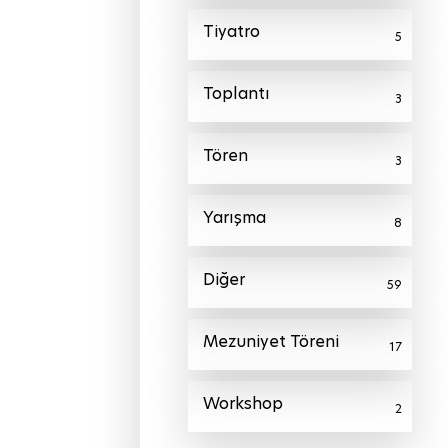
Tiyatro
5
Toplantı
3
Tören
3
Yarışma
8
Diğer
59
Mezuniyet Töreni
17
Workshop
2