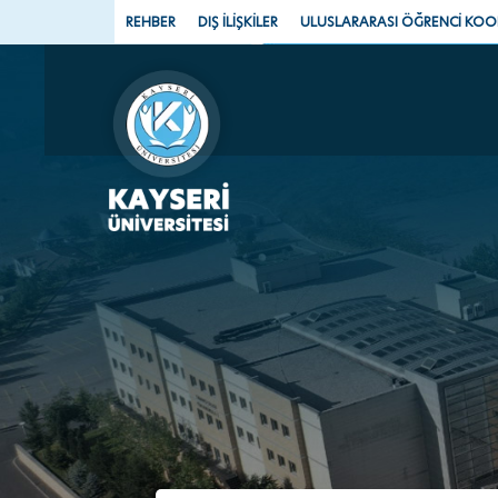
REHBER
DIŞ İLİŞKİLER
ULUSLARARASI ÖĞRENCİ KO