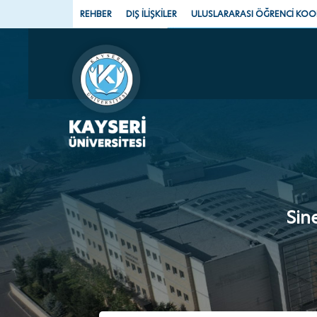
REHBER
DIŞ İLİŞKİLER
ULUSLARARASI ÖĞRENCİ KO
Sin