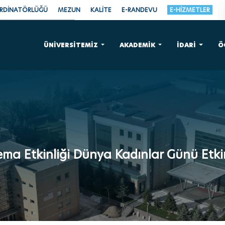
ORDİNATÖRLÜĞÜ
MEZUN
KALİTE
E-RANDEVU
E-HİZMETLER
ÜNİVERSİTEMİZ
AKADEMİK
İDARİ
Ö
ema Etkinliği Dünya Kadınlar Günü Etkin