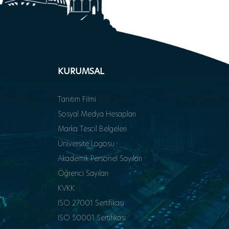
KURUMSAL
Tanıtım Filmi
Sosyal Medya Hesapları
Marka Tescil Belgeleri
Üniversite Logosu
Akademik Personel Sayıları
Öğrenci Sayıları
KVKK
ISO 27001 Sertifikası
ISO 50001 Sertifikası