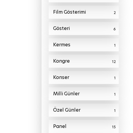
Film Gösterimi
2
Gösteri
6
Kermes
1
Kongre
12
Konser
1
Milli Günler
1
Özel Günler
1
Panel
15