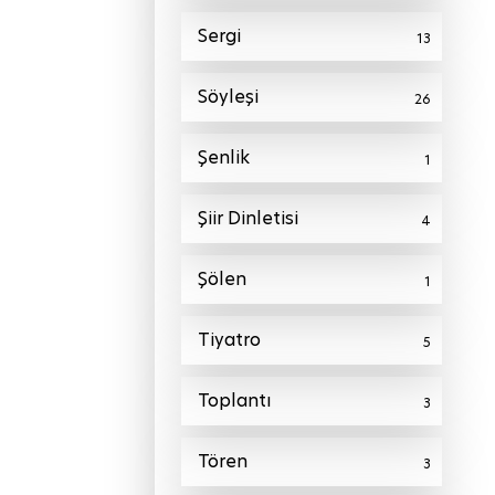
Sergi
13
Söyleşi
26
Şenlik
1
Şiir Dinletisi
4
Şölen
1
Tiyatro
5
Toplantı
3
Tören
3