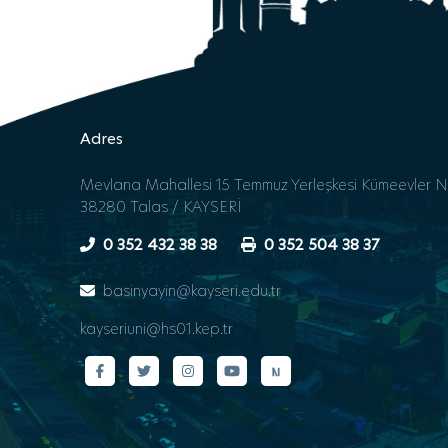
Adres
Mevlana Mahallesi 15 Temmuz Yerleşkesi Kümeevler N
38280 Talas / KAYSERİ
0 352 432 38 38
0 352 504 38 37
basinyayin@kayseri.edu.tr
kayseriuni@hs01.kep.tr