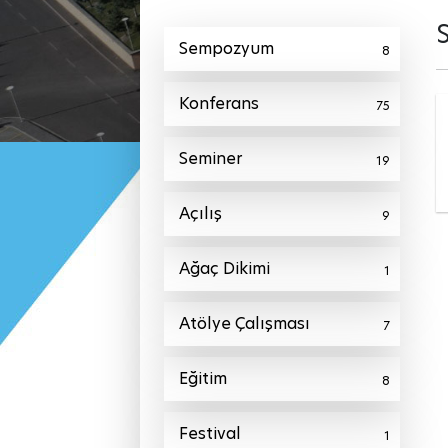
Sempozyum
8
Konferans
75
Seminer
19
Açılış
9
Ağaç Dikimi
1
Atölye Çalışması
7
Eğitim
8
Festival
1