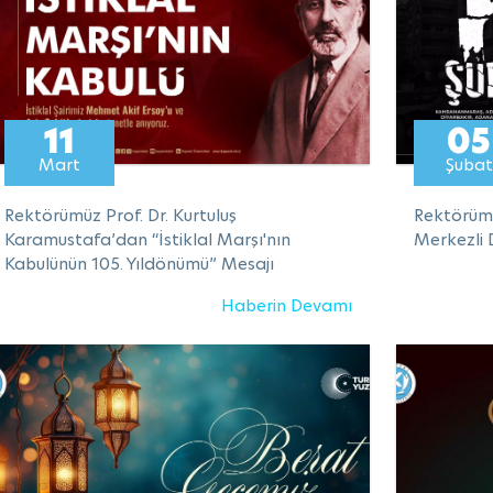
11
05
Mart
Şubat
Rektörümüz Prof. Dr. Kurtuluş
Rektörüm
Karamustafa’dan “İstiklal Marşı'nın
Merkezli 
Kabulünün 105. Yıldönümü” Mesajı
Haberin Devamı