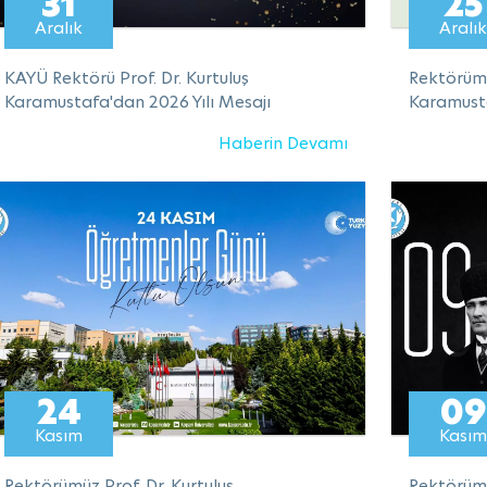
31
25
Aralık
Aralık
KAYÜ Rektörü Prof. Dr. Kurtuluş
Rektörümü
Karamustafa'dan 2026 Yılı Mesajı
Karamusta
Haberin Devamı
24
09
Kasım
Kasım
Rektörümüz Prof. Dr. Kurtuluş
Rektörümü