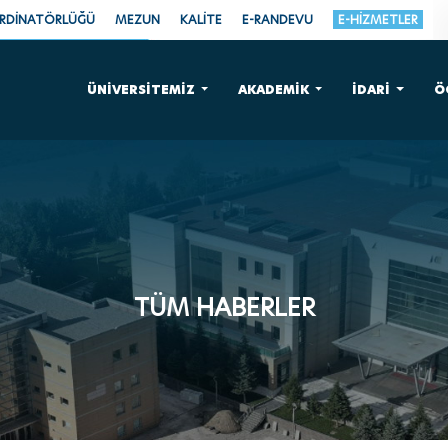
ORDİNATÖRLÜĞÜ
MEZUN
KALİTE
E-RANDEVU
E-HİZMETLER
ÜNİVERSİTEMİZ
AKADEMİK
İDARİ
Ö
TÜM HABERLER