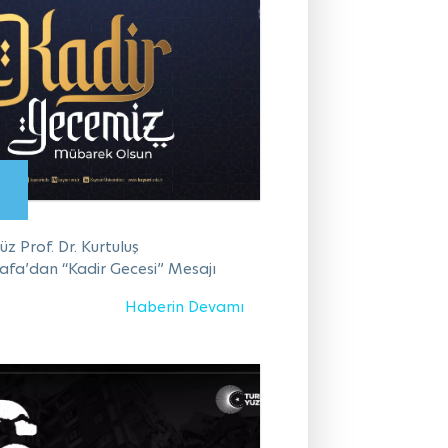
z Prof. Dr. Kurtuluş
fa’dan “Kadir Gecesi” Mesajı
Haberin Devamı