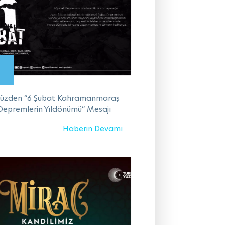
üzden “6 Şubat Kahramanmaraş
Depremlerin Yıldönümü“ Mesajı
Haberin Devamı