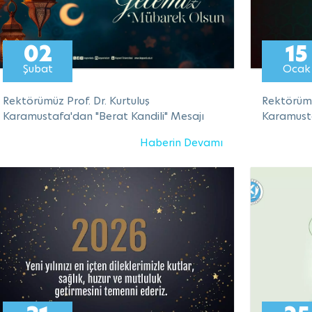
02
15
Şubat
Ocak
Rektörümüz Prof. Dr. Kurtuluş
Rektörümü
Karamustafa'dan "Berat Kandili" Mesajı
Karamusta
Haberin Devamı