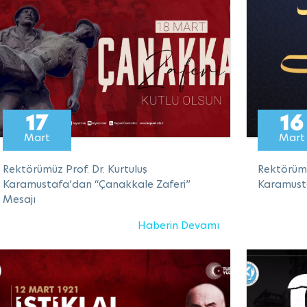
17
16
Mart
Mart
Rektörümüz Prof. Dr. Kurtuluş
Rektörümü
Karamustafa’dan “Çanakkale Zaferi”
Karamusta
Mesajı
Haberin Devamı