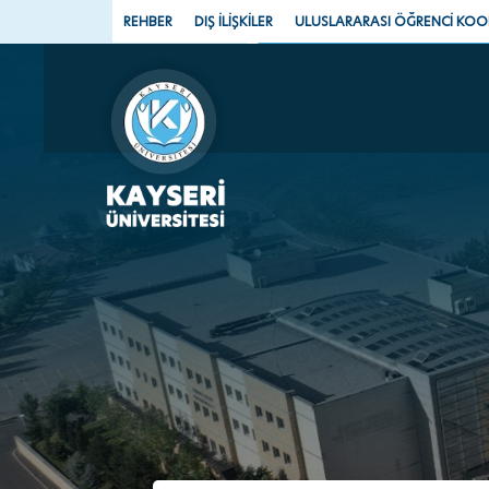
REHBER
DIŞ İLİŞKİLER
ULUSLARARASI ÖĞRENCİ KO