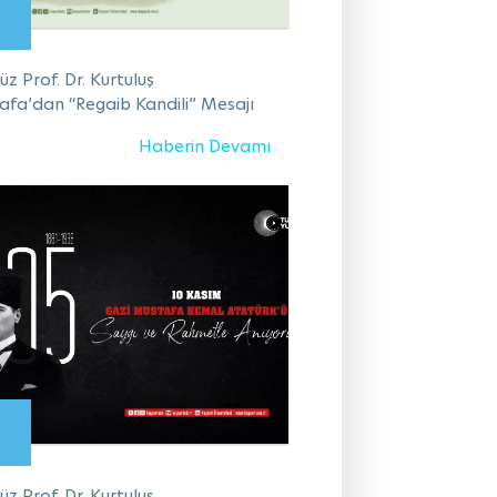
z Prof. Dr. Kurtuluş
fa’dan “Regaib Kandili” Mesajı
Haberin Devamı
z Prof. Dr. Kurtuluş