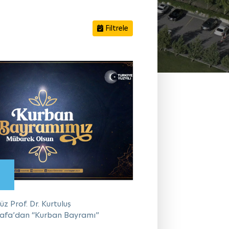
Filtrele
06 Mayıs 2026 Çarşamba
29 Nisan 2026 Çarşa
Öğretim Elemanlarımıza
Öğretim Üyemize
TÜBİTAK'tan Proje Desteği
TÜBİTAK’tan Proje Desteği
z Prof. Dr. Kurtuluş
afa’dan “Kurban Bayramı”