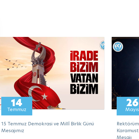
11 Mayıs 2026 Pazartesi
11 Mayıs 2026 Pazartesi
14
26
retim Üyelerimizin
Öğretim Üyelerimizin
Temmuz
Mayıs
ademik Başarısı
Akademik Başarısı
15 Temmuz Demokrasi ve Millî Birlik Günü
Rektörümü
Mesajımız
Karamust
Mesajı