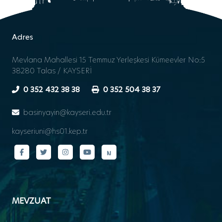
Adres
Mevlana Mahallesi 15 Temmuz Yerleşkesi Kümeevler No:5
38280 Talas / KAYSERİ
0 352 432 38 38
0 352 504 38 37
basinyayin@kayseri.edu.tr
kayseriuni@hs01.kep.tr
MEVZUAT