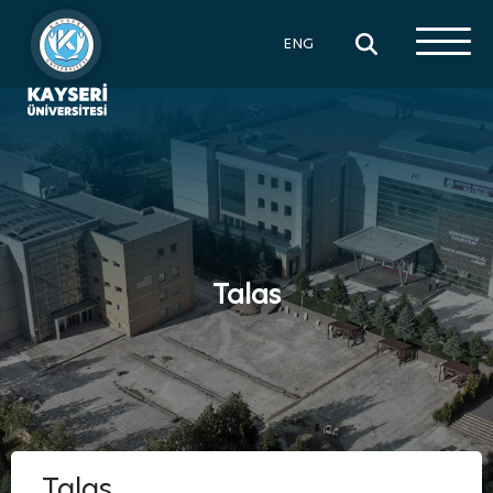
×
ENG
Talas
Talas