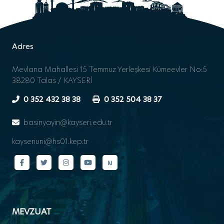
Adres
Mevlana Mahallesi 15 Temmuz Yerleşkesi Kümeevler No:5
38280 Talas / KAYSERİ
0 352 432 38 38
0 352 504 38 37
basinyayin@kayseri.edu.tr
kayseriuni@hs01.kep.tr
MEVZUAT