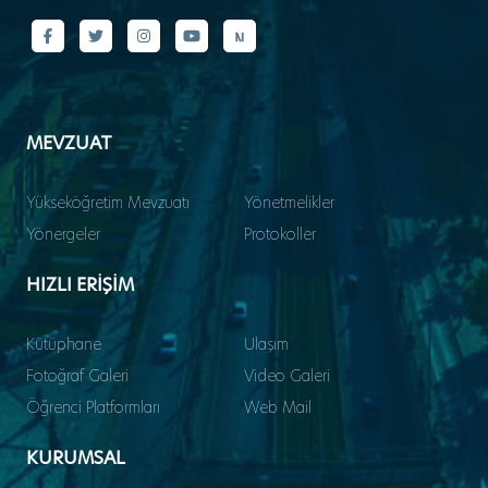
MEVZUAT
Yükseköğretim Mevzuatı
Yönetmelikler
Yönergeler
Protokoller
HIZLI ERİŞİM
Kütüphane
Ulaşım
Fotoğraf Galeri
Video Galeri
Öğrenci Platformları
Web Mail
KURUMSAL