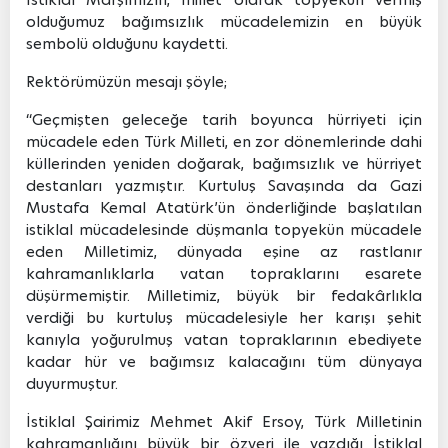
olduğumuz bağımsızlık mücadelemizin en büyük
sembolü olduğunu kaydetti.
Rektörümüzün mesajı şöyle;
“Geçmişten geleceğe tarih boyunca hürriyeti için
mücadele eden Türk Milleti, en zor dönemlerinde dahi
küllerinden yeniden doğarak, bağımsızlık ve hürriyet
destanları yazmıştır. Kurtuluş Savaşında da Gazi
Mustafa Kemal Atatürk’ün önderliğinde başlatılan
istiklal mücadelesinde düşmanla topyekün mücadele
eden Milletimiz, dünyada eşine az rastlanır
kahramanlıklarla vatan topraklarını esarete
düşürmemiştir. Milletimiz, büyük bir fedakârlıkla
verdiği bu kurtuluş mücadelesiyle her karışı şehit
kanıyla yoğurulmuş vatan topraklarının ebediyete
kadar hür ve bağımsız kalacağını tüm dünyaya
duyurmuştur.
İstiklal Şairimiz Mehmet Akif Ersoy, Türk Milletinin
kahramanlığını büyük bir özveri ile yazdığı İstiklal