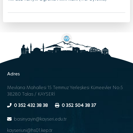
Adres
Mevlana Mahallesi 15 Temmuz Yerleşkesi Kümeevler No:5
38280 Talas / KAYSERİ
0 352 432 38 38
0 352 504 38 37
basinyayin@kayseri.edu.tr
kayseriuni@hs01.kep.tr