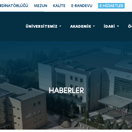
ORDİNATÖRLÜĞÜ
MEZUN
KALİTE
E-RANDEVU
E-HİZMETLER
ÜNİVERSİTEMİZ
AKADEMİK
İDARİ
Ö
HABERLER