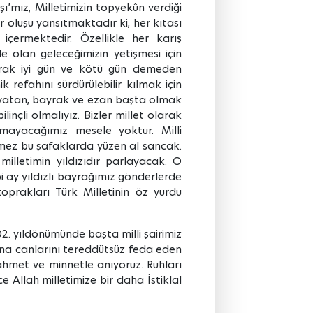
şı’mız, Milletimizin topyekûn verdiği
ar oluşu yansıtmaktadır ki, her kıtası
çermektedir. Özellikle her karış
e olan geleceğimizin yetişmesi için
larak iyi gün ve kötü gün demeden
refahını sürdürülebilir kılmak için
 vatan, bayrak ve ezan başta olmak
nçli olmalıyız. Bizler millet olarak
mayacağımız mesele yoktur. Milli
nmez bu şafaklarda yüzen al sancak.
letimin yıldızıdır parlayacak. O
bi ay yıldızlı bayrağımız gönderlerde
rakları Türk Milletinin öz yurdu
02. yıldönümünde başta milli şairimiz
na canlarını tereddütsüz feda eden
 rahmet ve minnetle anıyoruz. Ruhları
ce Allah milletimize bir daha İstiklal