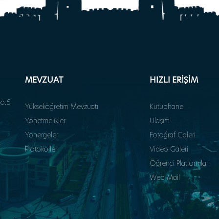
MEVZUAT
HIZLI ERİŞİM
o:5
Yükseköğretim Mevzuatı
Kütüphane
Yönetmelikler
Ulaşım
Yönergeler
Fotoğraf Galeri
Protokoller
Video Galeri
Öğrenci Platformları
Web Mail