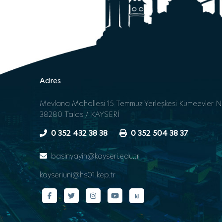
Adres
Mevlana Mahallesi 15 Temmuz Yerleşkesi Kümeevler N
38280 Talas / KAYSERİ
0 352 432 38 38
0 352 504 38 37
basinyayin@kayseri.edu.tr
kayseriuni@hs01.kep.tr