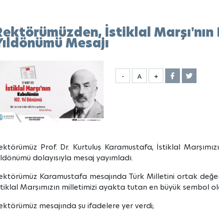
Rektörümüzden, İstiklal Marşı'nın
Yıldönümü Mesajı
-
A
+
ektörümüz Prof. Dr. Kurtuluş Karamustafa, İstiklal Marşımız
ıldönümü dolayısıyla mesaj yayımladı.
ektörümüz Karamustafa mesajında Türk Milletini ortak değerl
stiklal Marşımızın milletimizi ayakta tutan en büyük sembol old
ektörümüz mesajında şu ifadelere yer verdi;