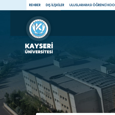
REHBER
DIŞ İLİŞKİLER
ULUSLARARASI ÖĞRENCİ KO