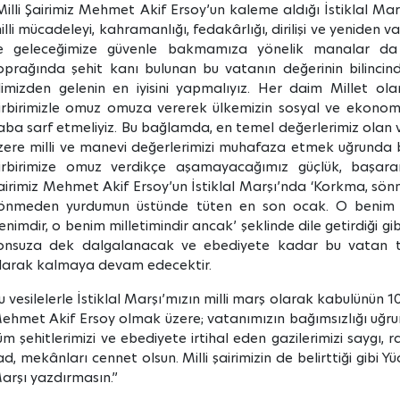
Milli Şairimiz Mehmet Akif Ersoy’un kaleme aldığı İstiklal Mar
illi mücadeleyi, kahramanlığı, fedakârlığı, dirilişi ve yeniden v
le geleceğimize güvenle bakmamıza yönelik manalar da i
oprağında şehit kanı bulunan bu vatanın değerinin bilincind
limizden gelenin en iyisini yapmalıyız. Her daim Millet o
irbirimizle omuz omuza vererek ülkemizin sosyal ve ekonomik 
aba sarf etmeliyiz. Bu bağlamda, en temel değerlerimiz olan
zere milli ve manevi değerlerimizi muhafaza etmek uğrunda bili
irbirimize omuz verdikçe aşamayacağımız güçlük, başara
airimiz Mehmet Akif Ersoy’un İstiklal Marşı’nda ‘Korkma, sö
önmeden yurdumun üstünde tüten en son ocak. O benim mil
enimdir, o benim milletimindir ancak’ şeklinde dile getirdiği gi
onsuza dek dalgalanacak ve ebediyete kadar bu vatan top
larak kalmaya devam edecektir.
u vesilelerle İstiklal Marşı’mızın milli marş olarak kabulünün 1
ehmet Akif Ersoy olmak üzere; vatanımızın bağımsızlığı uğru
üm şehitlerimizi ve ebediyete irtihal eden gazilerimizi saygı,
ad, mekânları cennet olsun. Milli şairimizin de belirttiği gibi Yü
arşı yazdırmasın.”