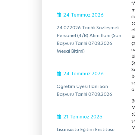
“
m
24 Temmuz 2026
i
t
24.07.2026 Tarihli Sözleşmeli
e
Personel (4/B) Alım İlanı (Son
b
ç
Başvuru Tarihi 07.08.2026
ü
Mesai Bitimi)
b
Ş
S
24 Temmuz 2026
b
s
Öğretim Üyesi İlanı Son
o
Başvuru Tarihi 07.08.2026
B
M
t
21 Temmuz 2026
ş
M
Lisansüstü Eğitim Enstitüsü