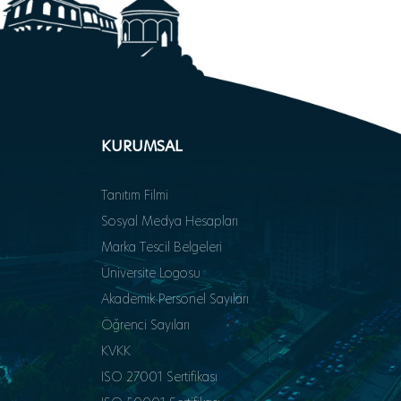
KURUMSAL
Tanıtım Filmi
Sosyal Medya Hesapları
Marka Tescil Belgeleri
Üniversite Logosu
Akademik Personel Sayıları
Öğrenci Sayıları
KVKK
ISO 27001 Sertifikası