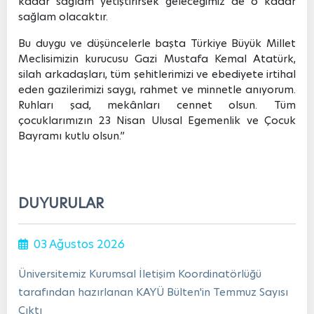
kadar sağlam yetiştirirsek geleceğimiz de o kadar
sağlam olacaktır.
Bu duygu ve düşüncelerle başta Türkiye Büyük Millet
Meclisimizin kurucusu Gazi Mustafa Kemal Atatürk,
silah arkadaşları, tüm şehitlerimizi ve ebediyete irtihal
eden gazilerimizi saygı, rahmet ve minnetle anıyorum.
Ruhları şad, mekânları cennet olsun. Tüm
çocuklarımızın 23 Nisan Ulusal Egemenlik ve Çocuk
Bayramı kutlu olsun.”
DUYURULAR
03 Ağustos 2026
Üniversitemiz Kurumsal İletişim Koordinatörlüğü
tarafından hazırlanan KAYÜ Bülten'in Temmuz Sayısı
Çıktı