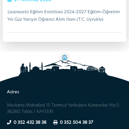
Lisansüstü Eğitim Enstitüsü 2026-2027 Eğitim-Öğretim
Yılı Güz Yarıyılı Öğrenci Alım İlanı (T.C. Uyruklu)
Adres
Mevlana Mahallesi 15 Temmuz Yerleşkesi Kümeevler No:5
38280 Talas / KAYSERİ
0 352 432 38 38
0 352 504 38 37