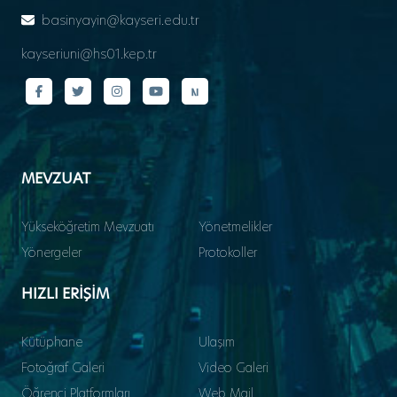
basinyayin@kayseri.edu.tr
kayseriuni@hs01.kep.tr
MEVZUAT
Yükseköğretim Mevzuatı
Yönetmelikler
Yönergeler
Protokoller
HIZLI ERİŞİM
Kütüphane
Ulaşım
Fotoğraf Galeri
Video Galeri
Öğrenci Platformları
Web Mail