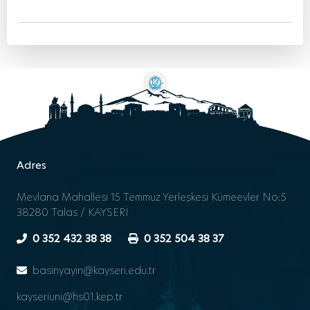
Adres
Mevlana Mahallesi 15 Temmuz Yerleşkesi Kümeevler No:5
38280 Talas / KAYSERİ
0 352 432 38 38
0 352 504 38 37
basinyayin@kayseri.edu.tr
kayseriuni@hs01.kep.tr