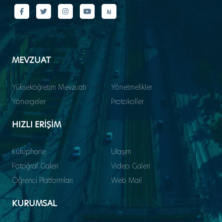
MEVZUAT
Yükseköğretim Mevzuatı
Yönetmelikler
Yönergeler
Protokoller
HIZLI ERİŞİM
Kütüphane
Ulaşım
Fotoğraf Galeri
Video Galeri
Öğrenci Platformları
Web Mail
KURUMSAL