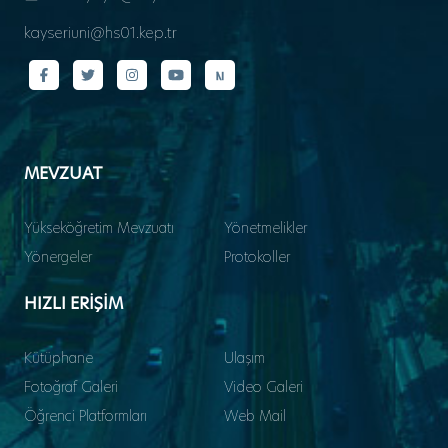
kayseriuni@hs01.kep.tr
MEVZUAT
Yükseköğretim Mevzuatı
Yönetmelikler
Yönergeler
Protokoller
HIZLI ERİŞİM
Kütüphane
Ulaşım
Fotoğraf Galeri
Video Galeri
Öğrenci Platformları
Web Mail