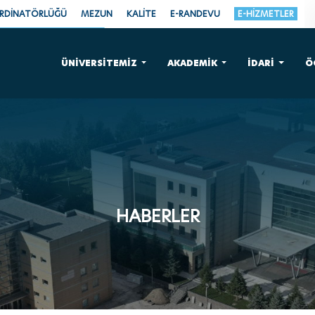
ORDİNATÖRLÜĞÜ
MEZUN
KALİTE
E-RANDEVU
E-HİZMETLER
ÜNİVERSİTEMİZ
AKADEMİK
İDARİ
Ö
HABERLER