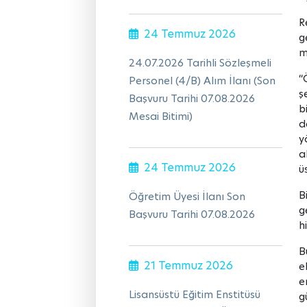
R
24 Temmuz 2026
g
m
24.07.2026 Tarihli Sözleşmeli
“
Personel (4/B) Alım İlanı (Son
ş
Başvuru Tarihi 07.08.2026
b
Mesai Bitimi)
d
y
a
24 Temmuz 2026
ü
B
Öğretim Üyesi İlanı Son
g
Başvuru Tarihi 07.08.2026
h
B
21 Temmuz 2026
e
e
Lisansüstü Eğitim Enstitüsü
g