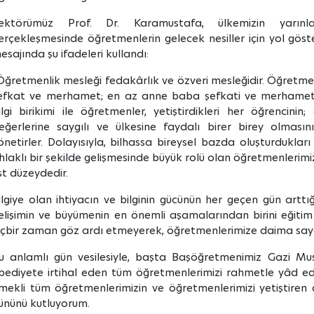
ektörümüz Prof. Dr. Karamustafa, ülkemizin yarınla
erçekleşmesinde öğretmenlerin gelecek nesiller için yol gösteric
esajında şu ifadeleri kullandı:
Öğretmenlik mesleği fedakârlık ve özveri mesleğidir. Öğretmen
efkat ve merhamet; en az anne baba şefkati ve merhameti k
ilgi birikimi ile öğretmenler, yetiştirdikleri her öğrencinin;
eğerlerine saygılı ve ülkesine faydalı birer birey olması
önetirler. Dolayısıyla, bilhassa bireysel bazda oluşturdukları 
hlaklı bir şekilde gelişmesinde büyük rolü olan öğretmenleri
st düzeydedir.
ilgiye olan ihtiyacın ve bilginin gücünün her geçen gün artt
elişimin ve büyümenin en önemli aşamalarından birini eğitim
içbir zaman göz ardı etmeyerek, öğretmenlerimize daima sayg
u anlamlı gün vesilesiyle, başta Başöğretmenimiz Gazi M
bediyete irtihal eden tüm öğretmenlerimizi rahmetle yâd ed
mekli tüm öğretmenlerimizin ve öğretmenlerimizi yetiştire
ününü kutluyorum.