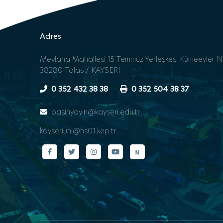
Adres
Mevlana Mahallesi 15 Temmuz Yerleşkesi Kümeevler N
38280 Talas / KAYSERİ
0 352 432 38 38
0 352 504 38 37
basinyayin@kayseri.edu.tr
kayseriuni@hs01.kep.tr