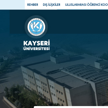
REHBER
DIŞ İLİŞKİLER
ULUSLARARASI ÖĞRENCİ KO