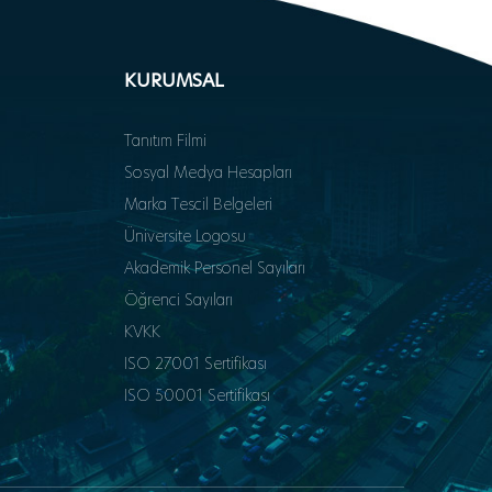
KURUMSAL
Tanıtım Filmi
Sosyal Medya Hesapları
Marka Tescil Belgeleri
Üniversite Logosu
Akademik Personel Sayıları
Öğrenci Sayıları
KVKK
ISO 27001 Sertifikası
ISO 50001 Sertifikası