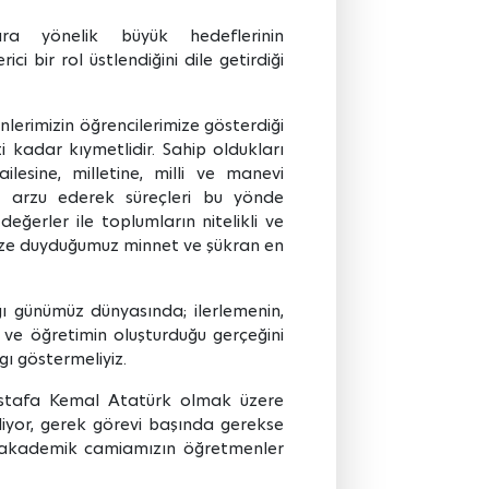
ra yönelik büyük hedeflerinin
i bir rol üstlendiğini dile getirdiği
lerimizin öğrencilerimize gösterdiği
adar kıymetlidir. Sahip oldukları
 ailesine, milletine, milli ve manevi
nı arzu ederek süreçleri bu yönde
değerler ile toplumların nitelikli ve
mize duyduğumuz minnet ve şükran en
ığı günümüz dünyasında; ilerlemenin,
 ve öğretimin oluşturduğu gerçeğini
ı göstermeliyiz.
ustafa Kemal Atatürk olmak üzere
iyor, gerek görevi başında gerekse
n akademik camiamızın öğretmenler