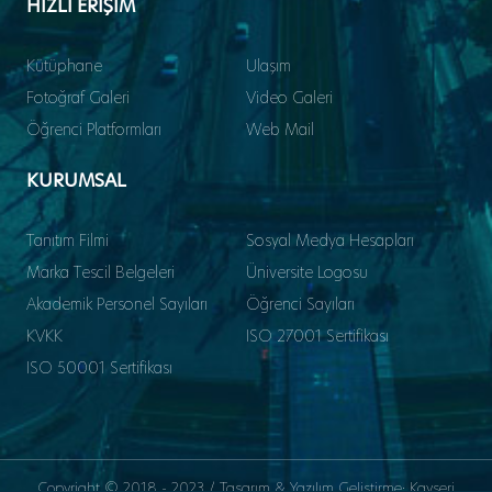
HIZLI ERİŞİM
Kütüphane
Ulaşım
Fotoğraf Galeri
Video Galeri
Öğrenci Platformları
Web Mail
KURUMSAL
Tanıtım Filmi
Sosyal Medya Hesapları
Marka Tescil Belgeleri
Üniversite Logosu
Akademik Personel Sayıları
Öğrenci Sayıları
KVKK
ISO 27001 Sertifikası
ISO 50001 Sertifikası
Copyright © 2018 - 2023 / Tasarım & Yazılım Geliştirme: Kayseri