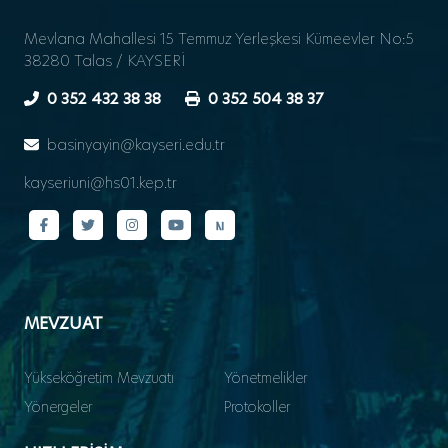
Mevlana Mahallesi 15 Temmuz Yerleşkesi Kümeevler No:5
38280 Talas / KAYSERİ
0 352 432 38 38
0 352 504 38 37
basinyayin@kayseri.edu.tr
kayseriuni@hs01.kep.tr
MEVZUAT
Yükseköğretim Mevzuatı
Yönetmelikler
Yönergeler
Protokoller