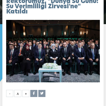
Rektörümüz, "Dünya Su Günü:
Su Verimliliği Zirvesi'ne"
Katıldı
-
A
+