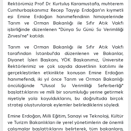
Rektörümüz Prof. Dr. Kurtuluş Karamustafa, muhterem
Cumhurbaşkanımız Recep Tayyip Erdoğan'ın kıymetli
eşi Emine Erdoğan hanımefendinin himayelerinde
Tarım ve Orman Bakanlığı ile Sıfır Atık Vakfı
işbirliğinde düzenlenen "Dünya Su Günü: Su Verimliliği
Zirvesi'ne" katıldı.
T
arım ve Orman Bakanlığı ile Sıfır Atık Vakfı
tarafından İstanbul'da düzenlenen ve Bakanlar,
Diyanet İşleri Başkanı, YÖK Başkanımız, Üniversite
Rektörlerimiz ve çok sayıda davetlinin katılımı ile
gerçekleştirilen etkinlikte konuşan Emine Erdoğan
hanımefendi, iki yıl önce Tarım ve Orman Bakanlığı
öncülüğünde "Ulusal Su Verimliliği Seferberliği"
başlattıklarını ve milli bir sorumluluğu yerine getirmek
niyetiyle yola koyulduklarını, bu doğrultuda birçok
strateji oluşturularak eylemler belirlediklerini söyledi.
Emine Erdoğan, Milli Eğitim, Sanayi ve Teknoloji, Kültür
ve Turizm Bakanlıkları ile yerel yönetimlerin de önemli
çalışmalar başlattıklarını belirterek, tüm bakanlara,