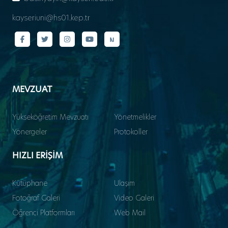
kayseriuni@hs01.kep.tr
MEVZUAT
Yükseköğretim Mevzuatı
Yönetmelikler
Yönergeler
Protokoller
HIZLI ERİŞİM
Kütüphane
Ulaşım
Fotoğraf Galeri
Video Galeri
Öğrenci Platformları
Web Mail