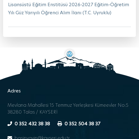
Lisansüstü Eğitim Enstitüsü 2026-2027 Eğitim-Öğretim
Yılı Güz Yarıyılı Öğrenci Alım İlanı (T.C. Uyruklu)
Adres
Mevlana Mahallesi 15 Temmuz Yerleşkesi Kümeevler No:5
38280 Talas / KAYSERİ
0 352 432 38 38
0 352 504 38 37
basinyayin@kayseri.edu.tr