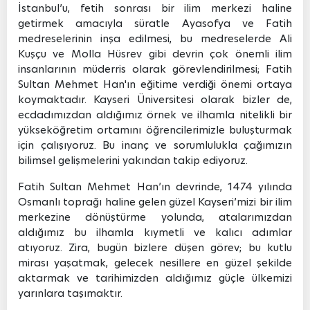
İstanbul’u, fetih sonrası bir ilim merkezi haline
getirmek amacıyla süratle Ayasofya ve Fatih
medreselerinin inşa edilmesi, bu medreselerde Ali
Kuşçu ve Molla Hüsrev gibi devrin çok önemli ilim
insanlarının müderris olarak görevlendirilmesi; Fatih
Sultan Mehmet Han'ın eğitime verdiği önemi ortaya
koymaktadır. Kayseri Üniversitesi olarak bizler de,
ecdadımızdan aldığımız örnek ve ilhamla nitelikli bir
yükseköğretim ortamını öğrencilerimizle buluşturmak
için çalışıyoruz. Bu inanç ve sorumlulukla çağımızın
bilimsel gelişmelerini yakından takip ediyoruz.
Fatih Sultan Mehmet Han’ın devrinde, 1474 yılında
Osmanlı toprağı haline gelen güzel Kayseri’mizi bir ilim
merkezine dönüştürme yolunda, atalarımızdan
aldığımız bu ilhamla kıymetli ve kalıcı adımlar
atıyoruz. Zira, bugün bizlere düşen görev; bu kutlu
mirası yaşatmak, gelecek nesillere en güzel şekilde
aktarmak ve tarihimizden aldığımız güçle ülkemizi
yarınlara taşımaktır.