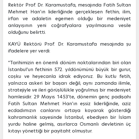
Rektör Prof. Dr. Karamustafa, mesajında Fatih Sultan
Mehmet Han’ın liderliğinde gerçekleşen fethin; ilim,
irfan ve adaletin egemen olduğu bir medeniyet
anlayışının yeni coğrafyalara yayılmasına vesile
olduğunu belirtti.
KAYÜ Rektörü Prof. Dr. Karamustafa mesajında şu
ifadelere yer verdi:
“Tarihimizin en önemli dönüm noktalarından biri olan
İstanbul’un fethinin 572. yıldönümünü büyük bir gurur,
coşku ve heyecanla idrak ediyoruz. Bu kutlu fetih,
yalnızca askeri bir başarı değil; aynı zamanda ilimle,
stratejiyle ve ileri görüşlülükle yoğrulmuş bir medeniyet
hamlesidir. 29 Mayıs 1453’te, dönemin genç padişahı
Fatih Sultan Mehmet Han’ın eşsiz liderliğinde, aziz
ecdadımızın canlarını ortaya koyarak gösterdiği
kahramanlık sayesinde İstanbul, ebediyen bir İslam
yurdu haline gelmiş, asırlarca Osmanlı devletinin üç
kıtayı yönettiği bir payitaht olmuştur.