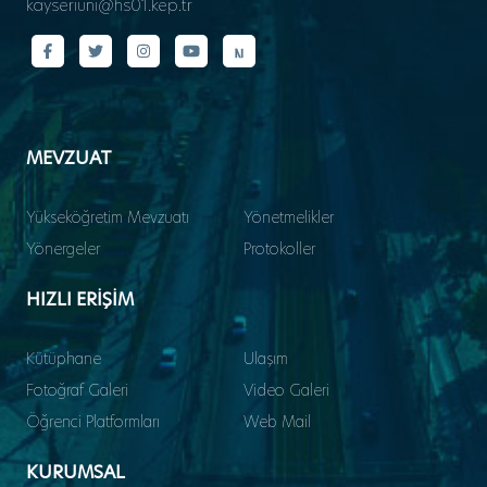
kayseriuni@hs01.kep.tr
MEVZUAT
Yükseköğretim Mevzuatı
Yönetmelikler
Yönergeler
Protokoller
HIZLI ERİŞİM
Kütüphane
Ulaşım
Fotoğraf Galeri
Video Galeri
Öğrenci Platformları
Web Mail
KURUMSAL