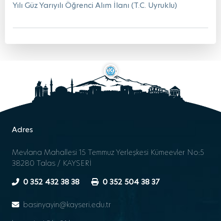
Yılı Güz Yarıyılı Öğrenci Alım İlanı (T.C. Uyruklu)
Adres
Mevlana Mahallesi 15 Temmuz Yerleşkesi Kümeevler No:5
38280 Talas / KAYSERİ
0 352 432 38 38
0 352 504 38 37
basinyayin@kayseri.edu.tr