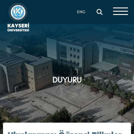
×
ENG
DUYURU