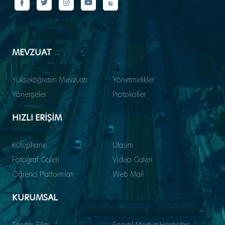
MEVZUAT
Yükseköğretim Mevzuatı
Yönetmelikler
Yönergeler
Protokoller
HIZLI ERİŞİM
Kütüphane
Ulaşım
Fotoğraf Galeri
Video Galeri
Öğrenci Platformları
Web Mail
KURUMSAL
Tanıtım Filmi
Sosyal Medya Hesapları