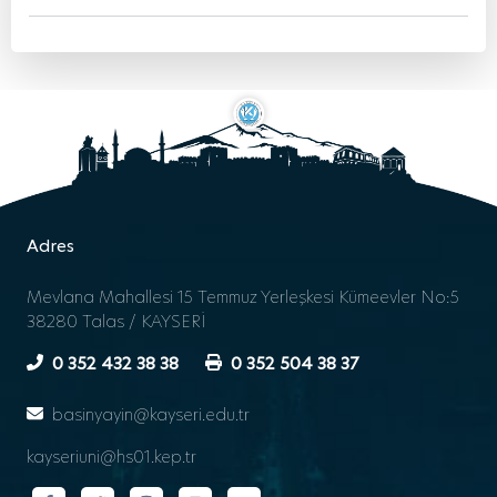
Adres
Mevlana Mahallesi 15 Temmuz Yerleşkesi Kümeevler No:5
38280 Talas / KAYSERİ
0 352 432 38 38
0 352 504 38 37
basinyayin@kayseri.edu.tr
kayseriuni@hs01.kep.tr