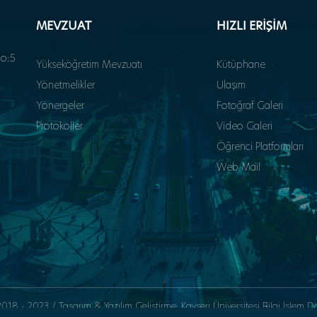
MEVZUAT
HIZLI ERİŞİM
o:5
Yükseköğretim Mevzuatı
Kütüphane
Yönetmelikler
Ulaşım
Yönergeler
Fotoğraf Galeri
Protokoller
Video Galeri
Öğrenci Platformları
Web Mail
18 - 2023 / Tasarım & Yazılım Geliştirme: Kayseri Üniversitesi Bilgi İşlem D