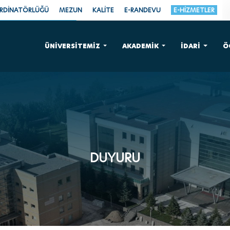
ORDİNATÖRLÜĞÜ
MEZUN
KALİTE
E-RANDEVU
E-HİZMETLER
ÜNİVERSİTEMİZ
AKADEMİK
İDARİ
Ö
DUYURU