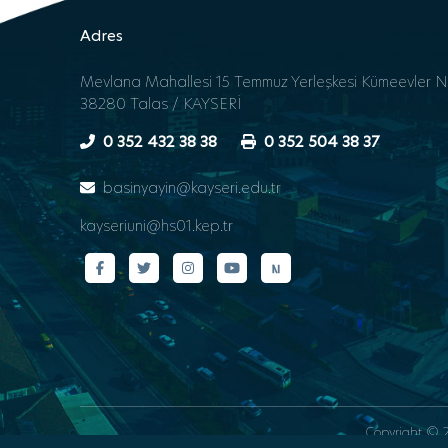
Adres
Mevlana Mahallesi 15 Temmuz Yerleşkesi Kümeevler N
38280 Talas / KAYSERİ
0 352 432 38 38
0 352 504 38 37
basinyayin@kayseri.edu.tr
kayseriuni@hs01.kep.tr
Copyright © 20