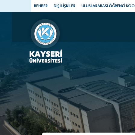
REHBER
DIŞ İLİŞKİLER
ULUSLARARASI ÖĞRENCİ KO