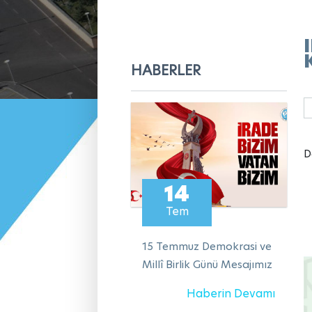
HABERLER
D
14
Tem
15 Temmuz Demokrasi ve
Millî Birlik Günü Mesajımız
Haberin Devamı