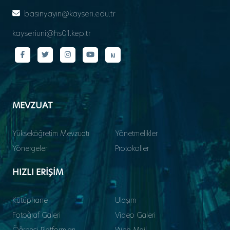
basinyayin@kayseri.edu.tr
kayseriuni@hs01.kep.tr
MEVZUAT
Yükseköğretim Mevzuatı
Yönetmelikler
Yönergeler
Protokoller
HIZLI ERİŞİM
Kütüphane
Ulaşım
Fotoğraf Galeri
Video Galeri
Öğrenci Platformları
Web Mail