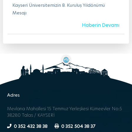
Kayseri Üniversitemizin 8. Kuruluş Yıldönümü
Mesajı
Haberin Devamı
Adres
Mevlana Mahallesi 15 Temmuz Yerleşkesi Kümeevler No:5
38280 Talas / KAYSERİ
0 352 432 38 38
0 352 504 38 37