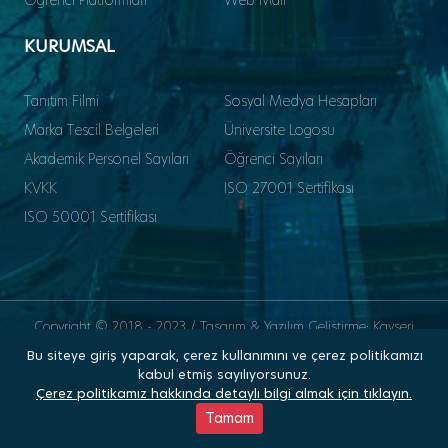
KURUMSAL
Tanıtım Filmi
Sosyal Medya Hesapları
Marka Tescil Belgeleri
Üniversite Logosu
Akademik Personel Sayıları
Öğrenci Sayıları
KVKK
ISO 27001 Sertifikası
ISO 50001 Sertifikası
Copyright © 2018 - 2023 / Tasarım & Yazılım Geliştirme: Kayseri
Üniversitesi Bilgi İşlem Daire Başkanlığı
Bu siteye giriş yaparak, çerez kullanımını ve çerez politikamızı
kabul etmiş sayılıyorsunuz.
Çerez politikamız hakkında detaylı bilgi almak için tıklayın.
Kişisel Verileri Koruma Kanunu (KVKK)
Tamam