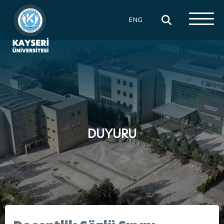
×
ENG
DUYURU