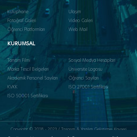
Kütüphane
Ulaşım
Fotoğraf Galeri
Video Galeri
Öğrenci Platformları
Web Mail
KURUMSAL
Tanıtım Filmi
Sosyal Medya Hesapları
Marka Tescil Belgeleri
Üniversite Logosu
Akademik Personel Sayıları
Öğrenci Sayıları
KVKK
ISO 27001 Sertifikası
ISO 50001 Sertifikası
Copyright © 2018 - 2023 / Tasarım & Yazılım Geliştirme: Kayseri
Üniversitesi Bilgi İşlem Daire Başkanlığı