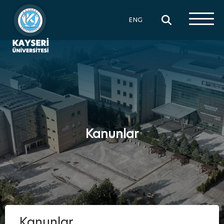
×
ENG
Kanunlar
Kanunlar