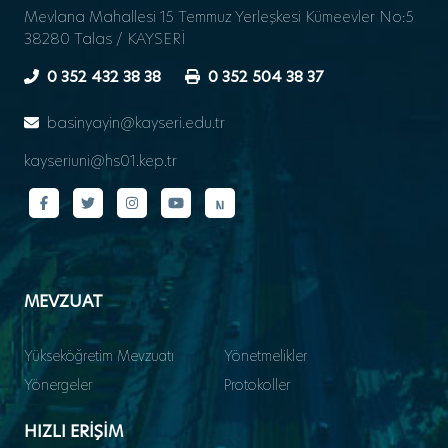
Mevlana Mahallesi 15 Temmuz Yerleşkesi Kümeevler No:5
38280 Talas / KAYSERİ
0 352 432 38 38
0 352 504 38 37
basinyayin@kayseri.edu.tr
kayseriuni@hs01.kep.tr
MEVZUAT
Yükseköğretim Mevzuatı
Yönetmelikler
Yönergeler
Protokoller
HIZLI ERİŞİM