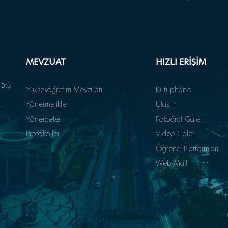
MEVZUAT
HIZLI ERİŞİM
o:5
Yükseköğretim Mevzuatı
Kütüphane
Yönetmelikler
Ulaşım
Yönergeler
Fotoğraf Galeri
Protokoller
Video Galeri
Öğrenci Platformları
Web Mail