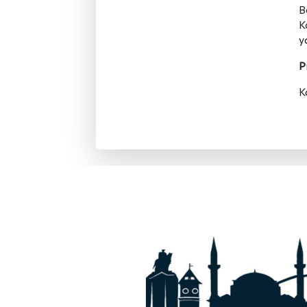
B
K
y
P
K