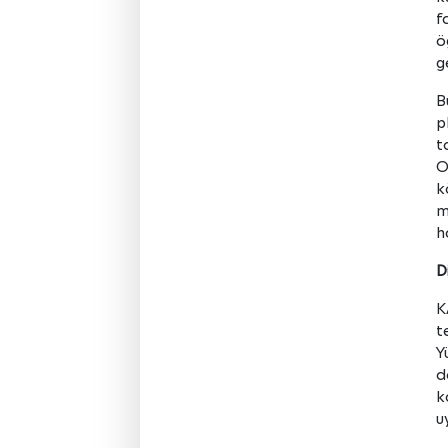
f
ö
g
B
p
t
O
k
m
h
D
K
t
Y
d
k
u