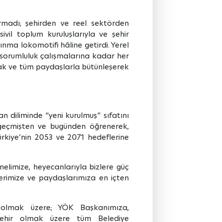
ırmadı; şehirden ve reel sektörden
vil toplum kuruluşlarıyla ve şehir
ınma lokomotifi hâline getirdi. Yerel
 sorumluluk çalışmalarına kadar her
arak ve tüm paydaşlarla bütünleşerek
an diliminde “yeni kurulmuş” sıfatını
; geçmişten ve bugünden öğrenerek,
ürkiye’nin 2053 ve 2071 hedeflerine
elimize, heyecanlarıyla bizlere güç
lerimize ve paydaşlarımıza en içten
olmak üzere; YÖK Başkanımıza,
ükşehir olmak üzere tüm Belediye