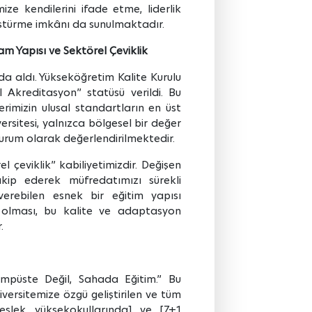
ize kendilerini ifade etme, liderlik
önüştürme imkânı da sunulmaktadır.
am Yapısı ve Sektörel Çeviklik
’da aldı. Yükseköğretim Kalite Kurulu
 Akreditasyon” statüsü verildi. Bu
erimizin ulusal standartların en üst
versitesi, yalnızca bölgesel bir değer
r kurum olarak değerlendirilmektedir.
 çeviklik” kabiliyetimizdir. Değişen
akip ederek müfredatımızı sürekli
verebilen esnek bir eğitim yapısı
e olması, bu kalite ve adaptasyon
.
mpüste Değil, Sahada Eğitim.” Bu
niversitemize özgü geliştirilen ve tüm
slek yüksekokullarında] ve [7+1