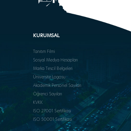
KURUMSAL
Tanıtım Filmi
Sosyal Medya Hesapları
Marka Tescil Belgeleri
Üniversite Logosu
Akademik Personel Sayıları
Öğrenci Sayıları
KVKK
ISO 27001 Sertifikası
ISO 50001 Sertifikası