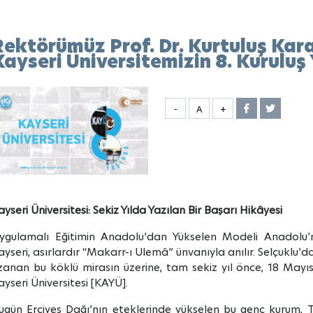
Rektörümüz Prof. Dr. Kurtuluş Ka
Kayseri Üniversitemizin 8. Kuruluş
-
A
+
ayseri Üniversitesi: Sekiz Yılda Yazılan Bir Başarı Hikâyesi
ygulamalı Eğitimin Anadolu’dan Yükselen Modeli Anadolu’
ayseri, asırlardır “Makarr-ı Ulemâ” ünvanıyla anılır. Selçuklu
zanan bu köklü mirasın üzerine, tam sekiz yıl önce, 18 Mayı
ayseri Üniversitesi [KAYÜ].
ugün Erciyes Dağı’nın eteklerinde yükselen bu genç kurum, 