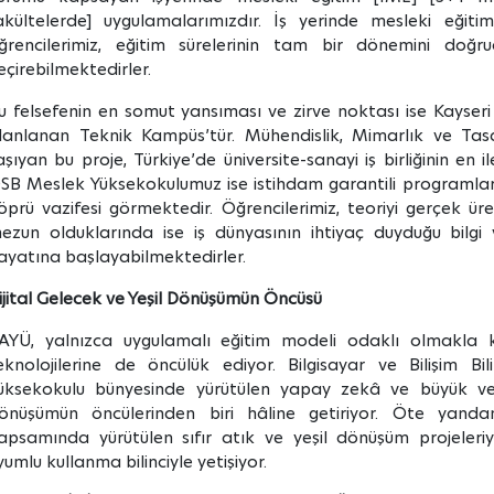
akültelerde] uygulamalarımızdır. İş yerinde mesleki eğiti
ğrencilerimiz, eğitim sürelerinin tam bir dönemini doğr
eçirebilmektedirler.
u felsefenin en somut yansıması ve zirve noktası ise Kayser
lanlanan Teknik Kampüs’tür. Mühendislik, Mimarlık ve Tasa
aşıyan bu proje, Türkiye’de üniversite-sanayi iş birliğinin en 
SB Meslek Yüksekokulumuz ise istihdam garantili programlarıy
öprü vazifesi görmektedir. Öğrencilerimiz, teoriyi gerçek ür
ezun olduklarında ise iş dünyasının ihtiyaç duyduğu bilgi
ayatına başlayabilmektedirler.
ijital Gelecek ve Yeşil Dönüşümün Öncüsü
AYÜ, yalnızca uygulamalı eğitim modeli odaklı olmakla
eknolojilerine de öncülük ediyor. Bilgisayar ve Bilişim Bil
üksekokulu bünyesinde yürütülen yapay zekâ ve büyük veri ç
önüşümün öncülerinden biri hâline getiriyor. Öte yandan
apsamında yürütülen sıfır atık ve yeşil dönüşüm projeleriyl
yumlu kullanma bilinciyle yetişiyor.