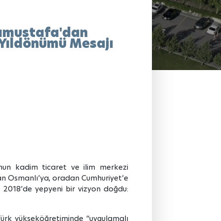
ramustafa'dan
 Yıldönümü Mesajı
nun kadim ticaret ve ilim merkezi
’dan Osmanlı’ya, oradan Cumhuriyet’e
s 2018’de yepyeni bir vizyon doğdu:
Türk yükseköğretiminde “uygulamalı