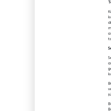
T
K
k
d
m
a
t
S
S
a
g
k
B
v
ş
B
B