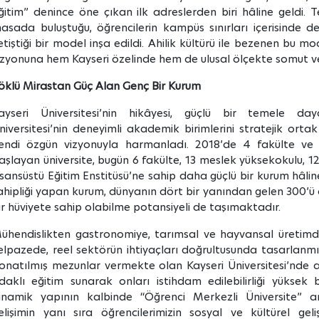
ğitim” denince öne çıkan ilk adreslerden biri hâline geldi. Te
asada buluştuğu, öğrencilerin kampüs sınırları içerisinde de
etiştiği bir model inşa edildi. Ahilik kültürü ile bezenen bu mod
izyonuna hem Kayseri özelinde hem de ulusal ölçekte somut ve
öklü Mirastan Güç Alan Genç Bir Kurum
ayseri Üniversitesi’nin hikâyesi, güçlü bir temele da
niversitesi’nin deneyimli akademik birimlerini stratejik ort
endi özgün vizyonuyla harmanladı. 2018’de 4 fakülte ve 
aşlayan üniversite, bugün 6 fakülte, 13 meslek yüksekokulu, 
isansüstü Eğitim Enstitüsü’ne sahip daha güçlü bir kurum hâlin
ahipliği yapan kurum, dünyanın dört bir yanından gelen 300’ü a
ir hüviyete sahip olabilme potansiyeli de taşımaktadır.
ühendislikten gastronomiye, tarımsal ve hayvansal üretim
elpazede, reel sektörün ihtiyaçları doğrultusunda tasarlanmı
onatılmış mezunlar vermekte olan Kayseri Üniversitesi’nde am
daklı eğitim sunarak onları istihdam edilebilirliği yüksek
inamik yapının kalbinde “Öğrenci Merkezli Üniversite” a
elişimin yanı sıra öğrencilerimizin sosyal ve kültürel geli