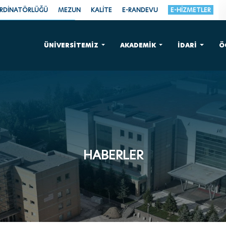
ORDİNATÖRLÜĞÜ
MEZUN
KALİTE
E-RANDEVU
E-HİZMETLER
ÜNİVERSİTEMİZ
AKADEMİK
İDARİ
Ö
HABERLER