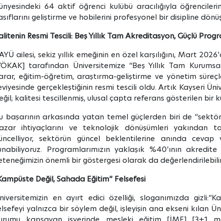
ünyesindeki 64 aktif öğrenci kulübü aracılığıyla öğrencilerim
asıflarını geliştirme ve hobilerini profesyonel bir disipline d
alitenin Resmi Tescili: Beş Yıllık Tam Akreditasyon, Güçlü Progr
AYÜ ailesi, sekiz yıllık emeğinin en özel karşılığını, Mart 2026
YÖKAK] tarafından Üniversitemize “Beş Yıllık Tam Kurumsal
arar, eğitim-öğretim, araştırma-geliştirme ve yönetim süreçl
eviyesinde gerçekleştiğinin resmi tescili oldu. Artık Kayseri Üni
eğil; kalitesi tescillenmiş, ulusal çapta referans gösterilen bi
u başarının arkasında yatan temel güçlerden biri de “sektörel
azar ihtiyaçlarını ve teknolojik dönüşümleri yakından t
üncelliyor, sektörün güncel beklentilerine anında cevap 
unabiliyoruz. Programlarımızın yaklaşık %40’ının akredit
eteneğimizin önemli bir göstergesi olarak da değerlendirilebilir
Kampüste Değil, Sahada Eğitim” Felsefesi
niversitemizin en ayırt edici özelliği, sloganımızda gizli:
“Ka
elsefeyi yalnızca bir söylem değil, işleyişin ana ekseni kılan Ü
urumu kapsayan işyerinde mesleki eğitim [İME] [3+1 me