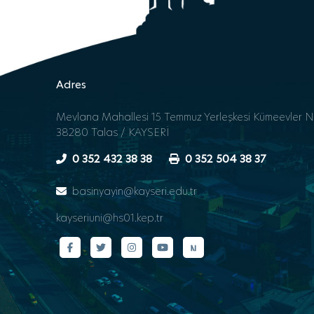
Adres
Mevlana Mahallesi 15 Temmuz Yerleşkesi Kümeevler N
38280 Talas / KAYSERİ
0 352 432 38 38
0 352 504 38 37
basinyayin@kayseri.edu.tr
kayseriuni@hs01.kep.tr