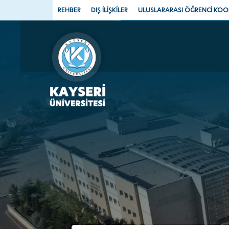
REHBER
DIŞ İLİŞKİLER
ULUSLARARASI ÖĞRENCİ KO