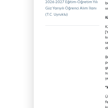
2026-2027 Eğitim-Öğretim Yılı
b
Güz Yarıyılı Öğrenci Alım İlanı
v
(T.C. Uyruklu)
K
K
[
k
s
d
B
p
g
s
y
“
Ü
f
k