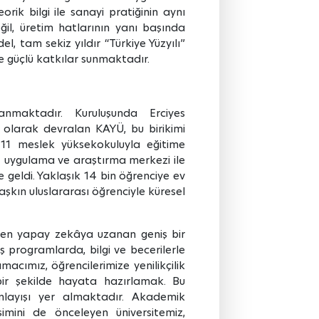
orik bilgi ile sanayi pratiğinin aynı
ğil, üretim hatlarının yanı başında
el, tam sekiz yıldır “Türkiye Yüzyılı”
 güçlü katkılar sunmaktadır.
yanmaktadır. Kuruluşunda Erciyes
ak olarak devralan KAYÜ, bu birikimi
11 meslek yüksekokuluyla eğitime
12 uygulama ve araştırma merkezi ile
e geldi. Yaklaşık 14 bin öğrenciye ev
şkın uluslararası öğrenciyle küresel
den yapay zekâya uzanan geniş bir
ş programlarda, bilgi ve becerilerle
acımız, öğrencilerimize yenilikçilik
 bir şekilde hayata hazırlamak. Bu
nlayışı yer almaktadır. Akademik
şimini de önceleyen üniversitemiz,