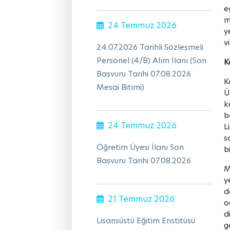
e
m
24 Temmuz 2026
y
v
24.07.2026 Tarihli Sözleşmeli
Personel (4/B) Alım İlanı (Son
K
Başvuru Tarihi 07.08.2026
K
Mesai Bitimi)
Ü
k
b
24 Temmuz 2026
L
s
Öğretim Üyesi İlanı Son
b
Başvuru Tarihi 07.08.2026
M
y
d
21 Temmuz 2026
o
d
Lisansüstü Eğitim Enstitüsü
g