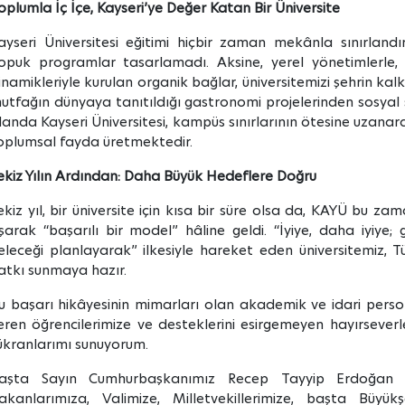
oplumla İç İçe, Kayseri’ye Değer Katan Bir Üniversite
ayseri Üniversitesi eğitimi hiçbir zaman mekânla sınırland
opuk programlar tasarlamadı. Aksine, yerel yönetimlerle, si
inamikleriyle kurulan organik bağlar, üniversitemizi şehrin kalk
utfağın dünyaya tanıtıldığı gastronomi projelerinden sosyal
landa Kayseri Üniversitesi, kampüs sınırlarının ötesine uzan
oplumsal fayda üretmektedir.
ekiz Yılın Ardından: Daha Büyük Hedeflere Doğru
ekiz yıl, bir üniversite için kısa bir süre olsa da, KAYÜ bu zam
şarak “başarılı bir model” hâline geldi. “İyiye, daha iyiye
eleceği planlayarak” ilkesiyle hareket eden üniversitemiz, T
atkı sunmaya hazır.
u başarı hikâyesinin mimarları olan akademik ve idari person
eren öğrencilerimize ve desteklerini esirgemeyen hayırsever
ükranlarımı sunuyorum.
aşta Sayın Cumhurbaşkanımız Recep Tayyip Erdoğan 
akanlarımıza, Valimize, Milletvekillerimize, başta Büy