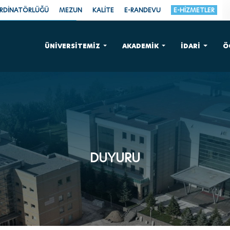
ORDİNATÖRLÜĞÜ
MEZUN
KALİTE
E-RANDEVU
E-HİZMETLER
ÜNİVERSİTEMİZ
AKADEMİK
İDARİ
Ö
DUYURU