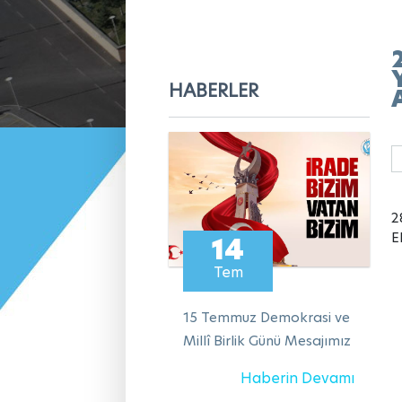
HABERLER
2
E
14
Tem
15 Temmuz Demokrasi ve
Millî Birlik Günü Mesajımız
Haberin Devamı