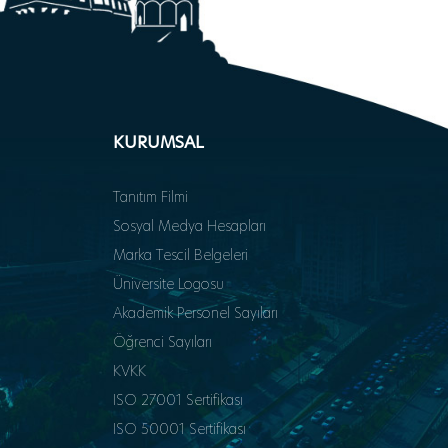
KURUMSAL
Tanıtım Filmi
Sosyal Medya Hesapları
Marka Tescil Belgeleri
Üniversite Logosu
Akademik Personel Sayıları
Öğrenci Sayıları
KVKK
ISO 27001 Sertifikası
ISO 50001 Sertifikası