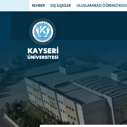
REHBER
DIŞ İLİŞKİLER
ULUSLARARASI ÖĞRENCİ KO