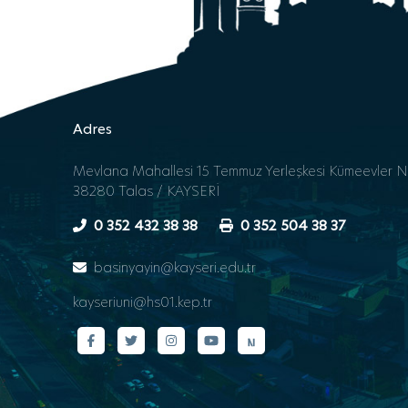
Adres
Mevlana Mahallesi 15 Temmuz Yerleşkesi Kümeevler N
38280 Talas / KAYSERİ
0 352 432 38 38
0 352 504 38 37
basinyayin@kayseri.edu.tr
kayseriuni@hs01.kep.tr