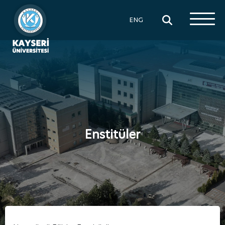
×
ENG
Enstitüler