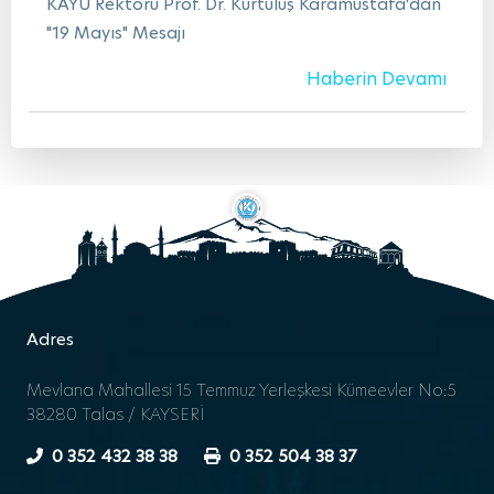
KAYÜ Rektörü Prof. Dr. Kurtuluş Karamustafa'dan
"19 Mayıs" Mesajı
Haberin Devamı
Adres
Mevlana Mahallesi 15 Temmuz Yerleşkesi Kümeevler No:5
38280 Talas / KAYSERİ
0 352 432 38 38
0 352 504 38 37