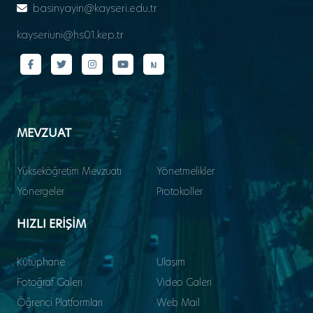
basinyayin@kayseri.edu.tr
kayseriuni@hs01.kep.tr
MEVZUAT
Yükseköğretim Mevzuatı
Yönetmelikler
Yönergeler
Protokoller
HIZLI ERİŞİM
Kütüphane
Ulaşım
Fotoğraf Galeri
Video Galeri
Öğrenci Platformları
Web Mail